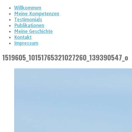
Willkommen
Meine Kompetenzen
Testimonials
Publikationen
Meine Geschichte
Kontakt
Impressum
1519605_10151765321027260_139390547_o