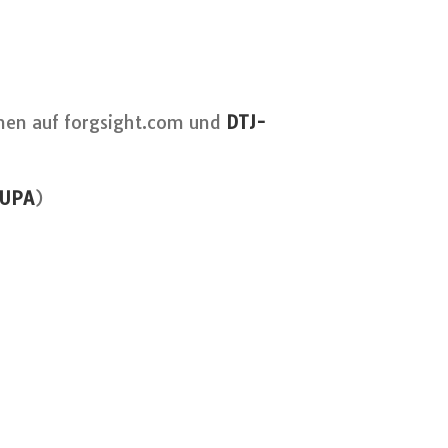
nen auf forgsight.com und
DTJ-
RUPA
)