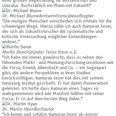
einer großen Begeisterung für Wissenschaft und
Literatur. Buchstäblich ein Mann mit Zukunft!"
Dr. Michael Blume
Antisemitismusbeauftragter
"Die mutigen Menschen entscheiden sich oftmals für die
schwierigen Wege. Hierzu zähle ich auch Kamuran Sezer,
der sich als Zukunftsforscher die systematische und
kritische Untersuchung möglicher Entwicklungen
widmet."
Merfin Demir
Gründer Terno Drom e.V.
"Ich habe mir immer gewünscht, dass es neben den
führenden Markt- und Meinungsforschungsinstituten wie
die Forsa, Emnid, Allensbach und Co. - ein Gegenpart
gibt, die andere Perspektiven in ihren Studien
berücksichtigen. Kamuran Sezer hat dies mit seinem
futureorg Institut geschafft. Er hat damit Pionierarbeit
geleistet. Ich hoffe dass Kamuran eines Tages so
wahrgenommen wird wie Manfred Güllner mit seiner
Forsa. Er ist auf dem besten Weg dahin."
Dr. Martin Hyun
Buchautor
"Ich kenne und schätze Kamuran Sezer als enorm